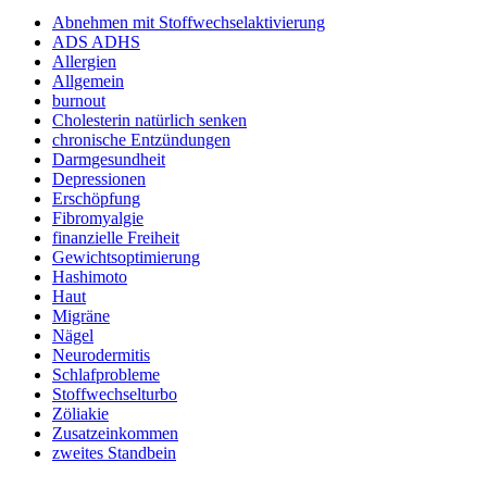
Abnehmen mit Stoffwechselaktivierung
ADS ADHS
Allergien
Allgemein
burnout
Cholesterin natürlich senken
chronische Entzündungen
Darmgesundheit
Depressionen
Erschöpfung
Fibromyalgie
finanzielle Freiheit
Gewichtsoptimierung
Hashimoto
Haut
Migräne
Nägel
Neurodermitis
Schlafprobleme
Stoffwechselturbo
Zöliakie
Zusatzeinkommen
zweites Standbein